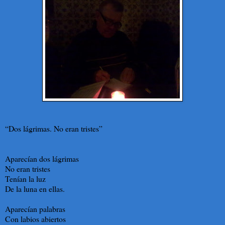
“Dos lágrimas. No eran tristes”
Aparecían dos lágrimas
No eran tristes
Tenían la luz
De la luna en ellas.
Aparecían palabras
Con labios abiertos