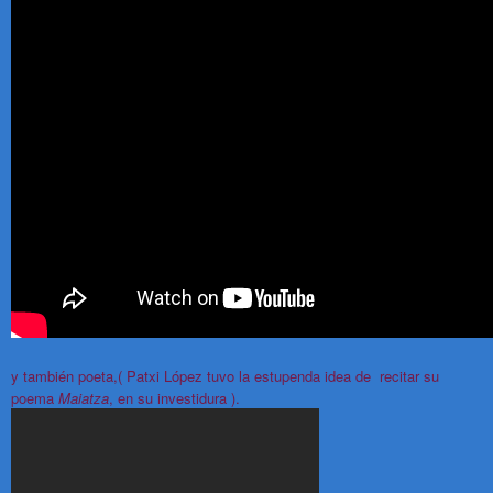
y también poeta,( Patxi López tuvo la estupenda idea de recitar su
poema
Maiatza
, en su investidura ).