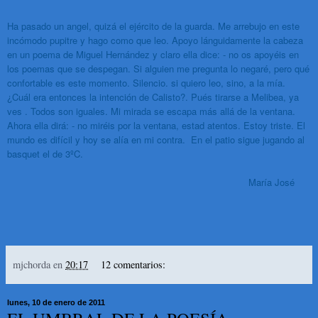
Ha pasado un angel, quizá el ejército de la guarda. Me arrebujo en este
incómodo pupitre y hago como que leo. Apoyo lánguidamente la cabeza
en un poema de Miguel Hernández y claro ella dice: - no os apoyéis en
los poemas que se despegan. Si alguien me pregunta lo negaré, pero qué
confortable es este momento. Silencio. si quiero leo, sino, a la mía.
¿Cuál era entonces la intención de Calisto?. Pués tirarse a Melibea, ya
ves . Todos son iguales. Mi mirada se escapa más allá de la ventana.
Ahora ella dirá: - no miréis por la ventana, estad atentos. Estoy triste. El
mundo
es difícil y hoy se alía en mi contra. En el patio sigue jugando al
basquet el de 3ºC.
María José
mjchorda
en
20:17
12 comentarios:
lunes, 10 de enero de 2011