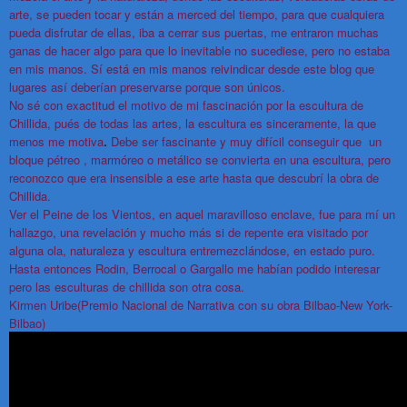
arte, se pueden tocar y están a merced del tiempo, para que cualquiera
pueda disfrutar de ellas, iba a cerrar sus puertas, me entraron muchas
ganas de hacer algo para que lo inevitable no sucediese, pero no estaba
en mis manos. Sí está en mis manos reivindicar desde este blog que
lugares así deberían preservarse porque son únicos.
No sé con exactitud el motivo de mi fascinación por la escultura de
Chillida, pués de todas las artes, la escultura es sinceramente, la que
.
menos me motiva
Debe ser fascinante y muy difícil conseguir que un
bloque pétreo , marmóreo o metálico se convierta en una escultura, pero
reconozco que era insensible a ese arte hasta que descubrí la obra de
Chillida.
Ver el Peine de los Vientos, en aquel maravilloso enclave, fue para mí un
hallazgo, una revelación y mucho más si de repente era visitado por
alguna ola, naturaleza y escultura entremezclándose, en estado puro.
Hasta entonces Rodin, Berrocal o Gargallo me habían podido interesar
pero las esculturas de chillida son otra cosa.
Kirmen Uribe(Premio Nacional de Narrativa con su obra Bilbao-New York-
Bilbao)